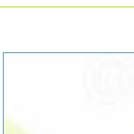
Mme Nathalie SOUSSA
FINANCES 
Titulaires :
Mme Annie LAVAUD
M Patrick FILLOU
M Jean-Jacques MOUCHE
M Maurice GOUZILLE
M Stéphane ALBERT
Mme Sylvie CASSAGNE
Mme Corinne CROUZET
M Patrick HUCHET
Mme Danielle HUCHET
M Jean-Marc NATIVEL