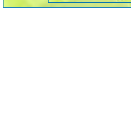
Mme Carole BLAZY
Mme Françoise CHALLET
Mme Danielle HUCHET
M Gérard DUBOIS
M Robert LARRE
M Patrick HUCHET
M Ludovic BILLY
M Claude GUERIN
M Bernard GUILLEMOT
M Jean-Marc NATIVEL
Mme Sylvie FREDOU
Mme Nathalie SOUSA
M Jean-Marc EYQUEM
M Gérard DUBOIS